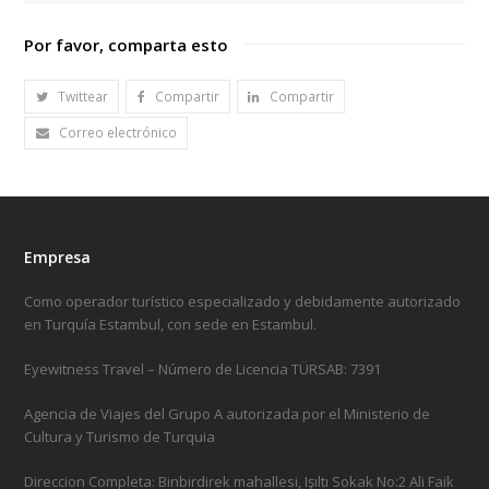
Por favor, comparta esto
Twittear
Compartir
Compartir
Correo electrónico
Empresa
Como operador turístico especializado y debidamente autorizado
en Turquía Estambul, con sede en Estambul.
Eyewitness Travel – Número de Licencia TÜRSAB: 7391
Agencia de Viajes del Grupo A autorizada por el Ministerio de
Cultura y Turismo de Turquia
Direccion Completa: Binbirdirek mahallesi, Işıltı Sokak No:2 Ali Faik