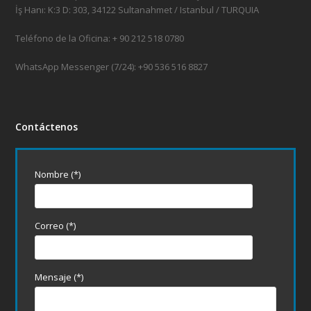
İş Hanı: K:3 D: 303, 34122 Sultanahmet / Istanbul / TURQUIA
Teléfono de la Oficina: + 90 212 518 0780
WhatsApp Messenger (7/24): +90 536 516 8827
Contáctenos
Nombre (*)
Correo (*)
Mensaje (*)