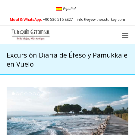
Español
Móvil & WhatsApp:
+90 536 516 8827 | info@eyewitnessturkey.com
O
Mo
M
Excursión Diaria de Éfeso y Pamukkale
en Vuelo