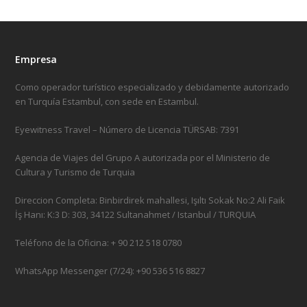
Empresa
Como operador turístico especializado y debidamente autorizado
en Turquía Estambul, con sede en Estambul.
Eyewitness Travel – Número de Licencia TÜRSAB: 7391
Agencia de Viajes del Grupo A autorizada por el Ministerio de
Cultura y Turismo de Turquia
Direccion Completa: Binbirdirek mahallesi, Işıltı Sokak No:2 Ali Faik
İş Hanı: K:3 D: 303, 34122 Sultanahmet / Istanbul / TURQUIA
Teléfono de la Oficina: + 90 212 518 0780
WhatsApp Messenger (7/24): +90 536 516 8827