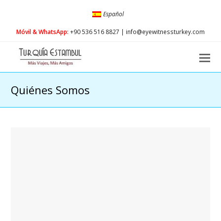
Español
Móvil & WhatsApp:
+90 536 516 8827 | info@eyewitnessturkey.com
O
Mo
M
Quiénes Somos