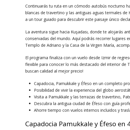
Continuarás tu ruta en un cómodo autobús nocturno h
blancas de travertino y las antiguas aguas termales de Hi
a un tour guiado para descubrir este paisaje único dec
La aventura sigue hacia Kuşadası, donde te alojarás ant
conservadas del mundo. Aquí podrás recorrer lugares em
Templo de Adriano y la Casa de la Virgen María, acomp
El programa finaliza con un vuelo desde Izmir de regres
flexible para conocer lo más destacado del interior de 
buscan calidad al mejor precio!
Capadocia, Pamukkale y Éfeso en un completo pro
Posibilidad de vivir la experiencia del globo aeros
Visita a Pamukkale y las terrazas de travertino, P
Descubra la antigua ciudad de Éfeso con guía profe
Ahorre tiempo con vuelos internos incluidos y tras
Capadocia Pamukkale y Éfeso en 4