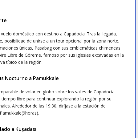
rte
vuelo doméstico con destino a Capadocia. Tras la llegada,
e, posibilidad de unirse a un tour opcional por la zona norte,
formaciones únicas, Pasabag con sus emblemáticas chimeneas
Aire Libre de Göreme, famoso por sus iglesias excavadas en la
a típico de la región.
 Bus Nocturno a Pamukkale
comparable de volar en globo sobre los valles de Capadocia
 tiempo libre para continuar explorando la región por su
nales. Alrededor de las 19:30, diríjase a la estación de
Pamukkale(9horas).
slado a Kuşadası