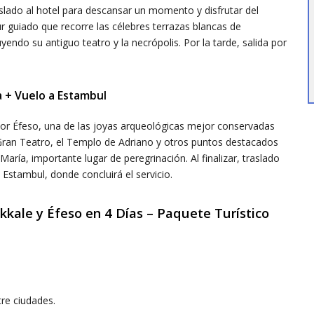
slado al hotel para descansar un momento y disfrutar del
r guiado que recorre las célebres terrazas blancas de
uyendo su antiguo teatro y la necrópolis. Por la tarde, salida por
a + Vuelo a Estambul
 por Éfeso, una de las joyas arqueológicas mejor conservadas
l Gran Teatro, el Templo de Adriano y otros puntos destacados
 María, importante lugar de peregrinación. Al finalizar, traslado
 Estambul, donde concluirá el servicio.
kkale y Éfeso en 4 Días – Paquete Turístico
tre ciudades.