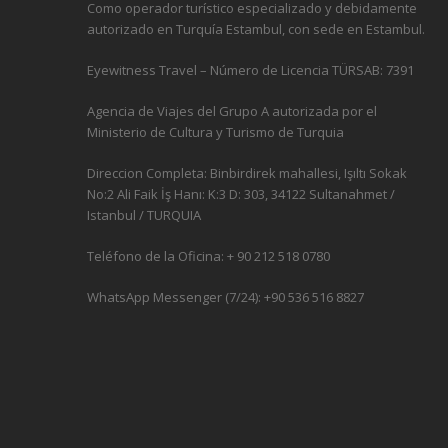
Como operador turístico especializado y debidamente
autorizado en Turquía Estambul, con sede en Estambul.
Eyewitness Travel – Número de Licencia TÜRSAB: 7391
Agencia de Viajes del Grupo A autorizada por el
Ministerio de Cultura y Turismo de Turquia
Direccion Completa: Binbirdirek mahallesi, Işıltı Sokak
No:2 Ali Faik İş Hanı: K:3 D: 303, 34122 Sultanahmet /
Istanbul / TURQUIA
Teléfono de la Oficina: + 90 212 518 0780
WhatsApp Messenger (7/24): +90 536 516 8827