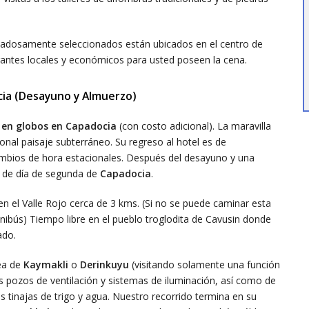
adosamente seleccionados están ubicados en el centro de
ntes locales y económicos para usted poseen la cena.
ocia (Desayuno y Almuerzo)
 en globos en Capadocia
(con costo adicional). La maravilla
onal paisaje subterráneo. Su regreso al hotel es de
bios de hora estacionales. Después del desayuno y una
n de día de segunda de
Capadocia
.
l Valle Rojo cerca de 3 kms. (Si no se puede caminar esta
n minibús) Tiempo libre en el pueblo troglodita de Cavusin donde
ado.
nea de
Kaymakli
o
Derinkuyu
(visitando solamente una función
los pozos de ventilación y sistemas de iluminación, así como de
as tinajas de trigo y agua. Nuestro recorrido termina en su