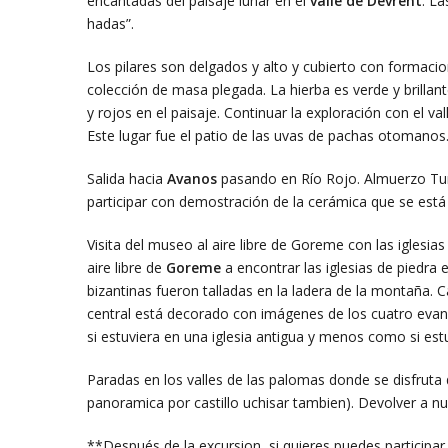
encantadas del paisaje lunar en el
valle de Devrent
. L
hadas”.
Los pilares son delgados y alto y cubierto con formac
colección de masa plegada. La hierba es verde y brillan
y rojos en el paisaje. Continuar la exploración con el va
Este lugar fue el patio de las uvas de pachas otomanos
Salida hacia
Avanos
pasando en Río Rojo. Almuerzo Tur
participar con demostración de la cerámica que se está h
Visita del museo al aire libre de Goreme con las iglesi
aire libre de
Goreme
a encontrar las iglesias de piedra e
bizantinas fueron talladas en la ladera de la montaña. Car
central está decorado con imágenes de los cuatro evan
si estuviera en una iglesia antigua y menos como si est
Paradas en los valles de las palomas donde se disfruta 
panoramica por castillo uchisar tambien). Devolver a n
**Después de la excursion, si quieres puedes participar 