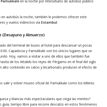
a
Pamukkale
en la noche por interurbano de autobús público
 en autobús la noche, también le podemos ofrecer este
res y vuelos indirectos vía
Estambul
.
e (Desayuno y Almuerzo)
lado del terminal de buses al hotel para descansar un pocas
 10:00. Capadocia y Pamukkale son los únicos lugares que se
mundo. Hoy, vamos a visitar a uno de ellos que también fue
nastía de los Attalids-los reyes de Pérgamo en el final del siglo
alto contenido en calcio y bicarbonato producen el efecto de
s salir y volver museo oficial de Pamukkale como los billetes
urquesa y blancas más espectaculares que ciega las mentes?
 guía, tiempo libre para recorre descalzo en estos fenómenos