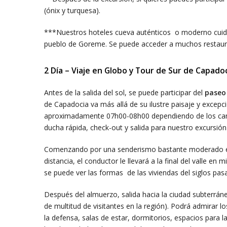
(ónix y turquesa).
***Nuestros hoteles cueva auténticos o moderno cuid
pueblo de Goreme. Se puede acceder a muchos restaura
2 Día – Viaje en Globo y Tour de Sur de Capad
Antes de la salida del sol, se puede participar del
paseo
de Capadocia va más allá de su ilustre paisaje y excepci
aproximadamente 07h00-08h00 dependiendo de los cam
ducha rápida, check-out y salida para nuestro excursió
Comenzando por una senderismo bastante moderado en e
distancia, el conductor le llevará a la final del valle e
se puede ver las formas de las viviendas del siglos pas
Después del almuerzo, salida hacia la ciudad subterrá
de multitud de visitantes en la región). Podrá admirar 
la defensa, salas de estar, dormitorios, espacios para l