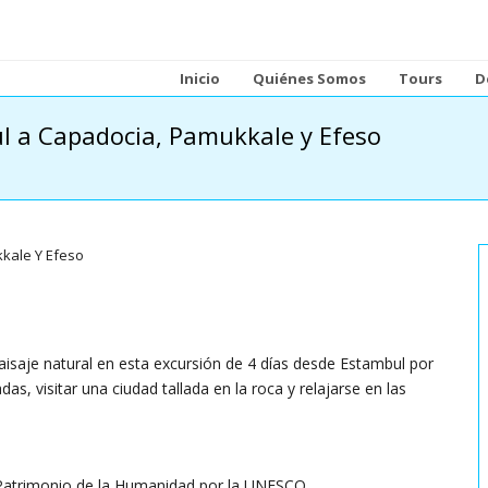
Inicio
Quiénes Somos
Tours
D
l a Capadocia, Pamukkale y Efeso
aisaje natural en esta excursión de 4 días desde Estambul por
, visitar una ciudad tallada en la roca y relajarse en las
o Patrimonio de la Humanidad por la UNESCO.