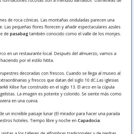
as formaciones rocosas son a menudo llamados “chimeneas de
iones de roca cónicas. Las montañas onduladas parecen una
te. Las pequeñas flores florecen y añadir espectaculares azules
lle de
pasabag
también conocido como el valle de los monjes.
.
co en un restaurante local. Después del almuerzo, vamos a
aciendo por el estilo hitita.
as rupestres decoradas con frescos. Cuando se llega al museo al
xtraordinarias y frescos que datan del siglo 10 dC.Las iglesias
ikli Kilise fue construido en el siglo 13. El arco en la cúpula
gelistas. La imagen es potente y colorido. Se siente más como
uviera en una cueva.
de un increíble paisaje lunar (El mirador para hacer una parada
uestros hoteles. Tiempo libre y noche en
Capadocia
.
visitas a los talleres de alfombras tradicionales y de piedras