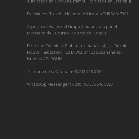
autorizado en Turquía Estambul, con sede en Estambul.
Eyewitness Travel – Número de Licencia TÜRSAB: 7391
Agencia de Viajes del Grupo A autorizada por el
Ministerio de Cultura y Turismo de Turquia
Direccion Completa: Binbirdirek mahallesi, Işıltı Sokak
No:2 Ali Faik İş Hanı: K:3 D: 303, 34122 Sultanahmet /
Istanbul / TURQUIA
Teléfono de la Oficina: + 90 212 518 0780
WhatsApp Messenger (7/24): +90 536 516 8827