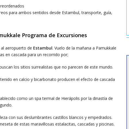
 preordenados
reos para ambos sentidos desde Estambul, transporte, guía,
amukkale Programa de Excursiones
 al aeropuerto de
Estambul
. Vuelo de la mañana a Pamukkale
nas en cascada para un recorrido por;
uscan los sitios surrealistas que no parecen de este mundo.
enido en calcio y bicarbonato producen el efecto de cascada
ablecido como un spa termal de Hierápolis por la dinastía de
egundo.
aleza con sus deslumbrantes castillos blancos y empedrados.
eseta de estas maravillosas estalacitas, cascadas y piscinas.