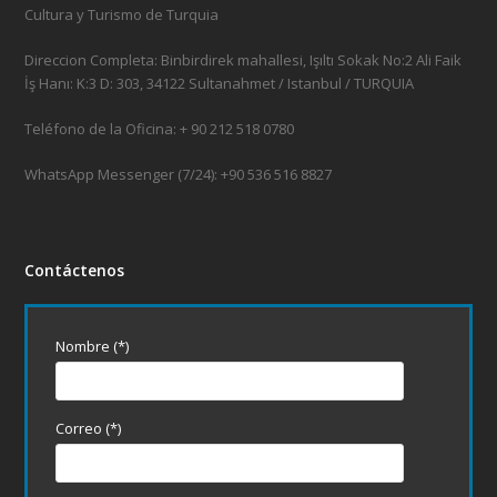
Cultura y Turismo de Turquia
Direccion Completa: Binbirdirek mahallesi, Işıltı Sokak No:2 Ali Faik
İş Hanı: K:3 D: 303, 34122 Sultanahmet / Istanbul / TURQUIA
Teléfono de la Oficina: + 90 212 518 0780
WhatsApp Messenger (7/24): +90 536 516 8827
Contáctenos
Nombre (*)
Correo (*)