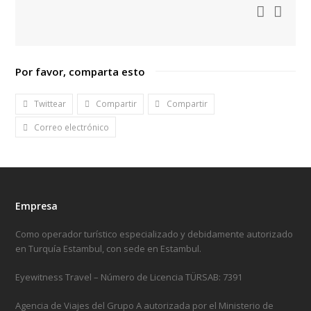
Por favor, comparta esto
Twittear
Compartir
Compartir
Correo electrónico
Empresa
Como operador turístico especializado y debidamente autorizado
en Turquía Estambul, con sede en Estambul.
Eyewitness Travel – Número de Licencia TÜRSAB: 7391
Agencia de Viajes del Grupo A autorizada por el Ministerio de