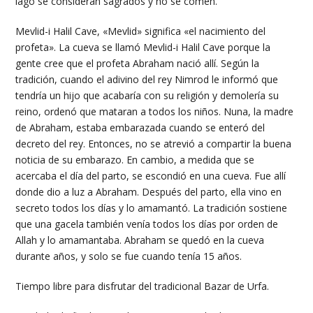
lago se consideran sagrados y no se comen.
Mevlid-i Halil Cave, «Mevlid» significa «el nacimiento del
profeta». La cueva se llamó Mevlid-i Halil Cave porque la
gente cree que el profeta Abraham nació allí. Según la
tradición, cuando el adivino del rey Nimrod le informó que
tendría un hijo que acabaría con su religión y demolería su
reino, ordenó que mataran a todos los niños. Nuna, la madre
de Abraham, estaba embarazada cuando se enteró del
decreto del rey. Entonces, no se atrevió a compartir la buena
noticia de su embarazo. En cambio, a medida que se
acercaba el día del parto, se escondió en una cueva. Fue allí
donde dio a luz a Abraham. Después del parto, ella vino en
secreto todos los días y lo amamantó. La tradición sostiene
que una gacela también venía todos los días por orden de
Allah y lo amamantaba. Abraham se quedó en la cueva
durante años, y solo se fue cuando tenía 15 años.
Tiempo libre para disfrutar del tradicional Bazar de Urfa.