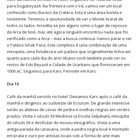
para Dogubeyazit. Na fronteira com o Irã, vamos ver um local
conhecido como Buraco da Cratera. Esta é uma área bonita e
resistente. Teremos a oportunidade de ver o Monte Ararat de
todos os lados. Acredita-se por alguns como o lugar de repouso
da Arca de Noé, mas até agora ninguém encontrou nada que foi
verificado como a Arca – mas a busca continua. Vamos parar e ver
o Palácio Ishak Pasa. Este complexo é uma combinação de uma
mesquita, uma fortaleza e um palácio que originalmente tinha um
quarto para cada dia do ano! Abaixo você também pode ver os
restos de Eski Beyazit e Cidade de Urartiano que floresceram em
1000 aC. Seguimos para Kars. Pernoite em Kars.
Dia 10
Café da manhã servido no hotel. Deixamos Kars após o café da
manhã e dirigimos ao sudoeste de Erzurum. De grande interesse
serão as aldeias de casas de pedra e ovelhas negras em verdes
prados. Visita o século XII Medrese (a Escola Seljukian), mesquita
do século XII e desfrutar do museu etnográfico. Visita a uma
antiga parada da caravana, onde a pedra negra local é montado
em prata e ouro por artistas locais sob a forma de arte mais