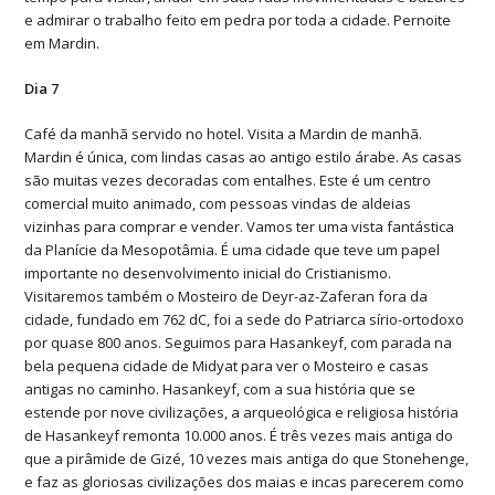
e admirar o trabalho feito em pedra por toda a cidade. Pernoite
em Mardin.
Dia 7
Café da manhã servido no hotel. Visita a Mardin de manhã.
Mardin é única, com lindas casas ao antigo estilo árabe. As casas
são muitas vezes decoradas com entalhes. Este é um centro
comercial muito animado, com pessoas vindas de aldeias
vizinhas para comprar e vender. Vamos ter uma vista fantástica
da Planície da Mesopotâmia. É uma cidade que teve um papel
importante no desenvolvimento inicial do Cristianismo.
Visitaremos também o Mosteiro de Deyr-az-Zaferan fora da
cidade, fundado em 762 dC, foi a sede do Patriarca sírio-ortodoxo
por quase 800 anos. Seguimos para Hasankeyf, com parada na
bela pequena cidade de Midyat para ver o Mosteiro e casas
antigas no caminho. Hasankeyf, com a sua história que se
estende por nove civilizações, a arqueológica e religiosa história
de Hasankeyf remonta 10.000 anos. É três vezes mais antiga do
que a pirâmide de Gizé, 10 vezes mais antiga do que Stonehenge,
e faz as gloriosas civilizações dos maias e incas parecerem como