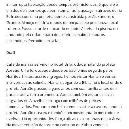
ininterrupta habitação desde tempos pré-históricos, é que ele é
um dos dois pontos que permitem a fácil passagem através do rio
Eufrates com uma primeira ponte construída por Alexandre, o
Grande. Almoço em Urfa depois de um passeio pelo bazar local
coberto. Passe a tarde relaxando no hotel à beira da piscina ou
andando pela cidade para descobrir os muitos tesouros
escondidos. Pernoite em Urfa.
Dia 5
Café da manhã servido no hotel. Urfa, cidade natal do profeta
Abraão. Urfa foi ocupada desde os babilônios seguido pelos
Hurrites, hititas, assírios, gregos. Iremos visitar Harran e ver as
incríveis casas-colméia. Harran, segundo a Bíblia foi o local onde o
profeta Abraão passou alguns anos com sua família antes de ir
para Israel, a terra prometida. Vamos também visitar os locais
sagrados no Ainzelha, um lago com milhões de peixes
domesticados. Enquanto em Urfa, iremos visitar a caverna onde o
profeta Abraão nasceu e também um movimentado mercado de
ovelhas. Há oportunidades fotográficas excepcionais nesta área.
Na movimentação da tarde no caminho de Kahta vemos a