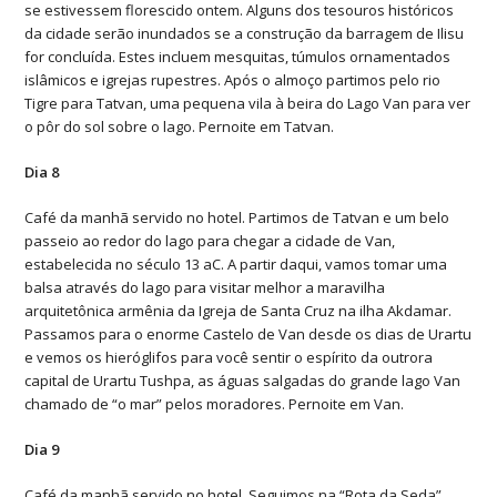
se estivessem florescido ontem. Alguns dos tesouros históricos
da cidade serão inundados se a construção da barragem de Ilisu
for concluída. Estes incluem mesquitas, túmulos ornamentados
islâmicos e igrejas rupestres. Após o almoço partimos pelo rio
Tigre para Tatvan, uma pequena vila à beira do Lago Van para ver
o pôr do sol sobre o lago. Pernoite em Tatvan.
Dia 8
Café da manhã servido no hotel. Partimos de Tatvan e um belo
passeio ao redor do lago para chegar a cidade de Van,
estabelecida no século 13 aC. A partir daqui, vamos tomar uma
balsa através do lago para visitar melhor a maravilha
arquitetônica armênia da Igreja de Santa Cruz na ilha Akdamar.
Passamos para o enorme Castelo de Van desde os dias de Urartu
e vemos os hieróglifos para você sentir o espírito da outrora
capital de Urartu Tushpa, as águas salgadas do grande lago Van
chamado de “o mar” pelos moradores. Pernoite em Van.
Dia 9
Café da manhã servido no hotel. Seguimos na “Rota da Seda”