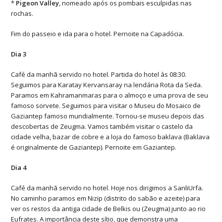
*
Pigeon
Valley
, nomeado após os pombais esculpidas nas
rochas.
Fim do passeio e ida para o hotel. Pernoite na Capadócia.
Dia 3
Café da manhã servido no hotel. Partida do hotel às 08:30.
Seguimos para Karatay Kervansaray na lendária Rota da Seda.
Paramos em Kahramanmaras para o almoço e uma prova de seu
famoso sorvete. Seguimos para visitar o Museu do Mosaico de
Gaziantep famoso mundialmente. Tornou-se museu depois das
descobertas de Zeugma. Vamos também visitar o castelo da
cidade velha, bazar de cobre e a loja do famoso baklava (Baklava
é originalmente de Gaziantep). Pernoite em Gaziantep.
Dia 4
Café da manhã servido no hotel. Hoje nos dirigimos a SanliUrfa.
No caminho paramos em Nizip (distrito do sabão e azeite) para
ver os restos da antiga cidade de Belkis ou (Zeugma) junto ao rio
Eufrates. A importância deste sítio, que demonstra uma