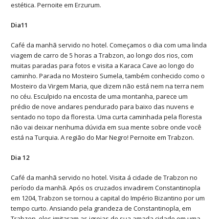
estética. Pernoite em Erzurum.
Dia11
Café da manhã servido no hotel. Começamos o dia com uma linda
viagem de carro de 5 horas a Trabzon, ao longo dos rios, com
muitas paradas para fotos e visita a Karaca Cave ao longo do
caminho. Parada no Mosteiro Sumela, também conhecido como o
Mosteiro da Virgem Maria, que dizem não está nem na terra nem
no céu. Esculpido na encosta de uma montanha, parece um
prédio de nove andares pendurado para baixo das nuvens e
sentado no topo da floresta. Uma curta caminhada pela floresta
não vai deixar nenhuma dúvida em sua mente sobre onde você
está na Turquia. A região do Mar Negro! Pernoite em Trabzon.
Dia 12
Café da manhã servido no hotel. Visita á cidade de Trabzon no
período da manhã. Após os cruzados invadirem Constantinopla
em 1204, Trabzon se tornou a capital do Império Bizantino por um
tempo curto. Ansiando pela grandeza de Constantinopla, em
Trabzon, eles imitaram as igrejas de sua amada cidade em uma