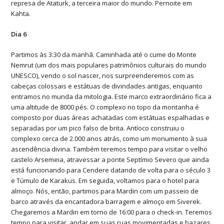
represa de Ataturk, a terceira maior do mundo. Pernoite em
Kahta.
Dia 6
Partimos às 3:30 da manhã. Caminhada até o cume do Monte
Nemrut (um dos mais populares patrimônios culturais do mundo
UNESCO), vendo o sol nascer, nos surpreenderemos com as
cabeças colossais e estátuas de divindades antigas, enquanto
entramos no munda da mitologia. Este marco extraordinário fica a
uma altitude de 8000 pés. O complexo no topo da montanha é
composto por duas áreas achatadas com estátuas espalhadas e
separadas por um pico falso de brita. Antíoco construiu o
complexo cerca de 2.000 anos atrás, como um monumento à sua
ascendência divina. Também teremos tempo para visitar o velho
castelo Arsemeia, atravessar a ponte Septímio Severo que ainda
está funcionando para Cendere datando de volta para o século 3
e Túmulo de Karakus. Em seguida, voltamos para o hotel para
almoço. Nós, então, partimos para Mardin com um passeio de
barco através da encantadora barragem e almoço em Siverek.
Chegaremos a Mardin em torno de 16:00 para o check-in. Teremos
tempo para visitar, andar em suas ruas movimentadas e bazares