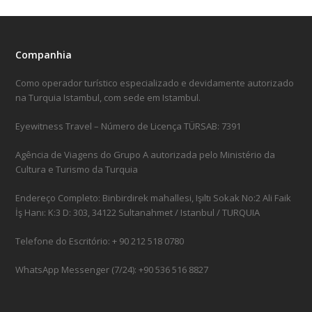
Companhia
Como operador turístico especializado e devidamente autorizado
na Turquia Istambul, com sede em Istambul.
Eyewitness Travel – Número de Licença TÜRSAB: 7391
Agência de Viagens do Grupo A autorizada pelo Ministério da
Cultura e Turismo da Turquia
Endereço Completo: Binbirdirek mahallesi, Işıltı Sokak No:2 Ali Faik
İş Hanı: K:3 D: 303, 34122 Sultanahmet / Istanbul / TURQUIA
Telefone do Escritório: + 90 212 518 0780
WhatsApp Messenger (7/24): +90 536 516 8827